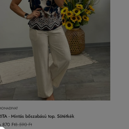
Válasszon opciókat
MONADIVAT
RITA - Mintás bőszabású top. Sötétkék
6.870 Ft
8.590 Ft
Eladási
Normál