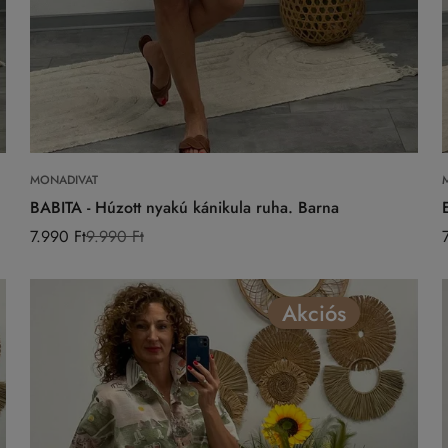
Válasszon opciókat
MONADIVAT
BABITA - Húzott nyakú kánikula ruha. Barna
7.990 Ft
9.990 Ft
Eladási
Normál
ár
ár
Akciós