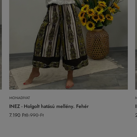
Válasszon opciókat
MONADIVAT
INEZ - Holgolt hatású mellény. Fehér
7.190 Ft
8.990 Ft
Eladási
Normál
ár
ár