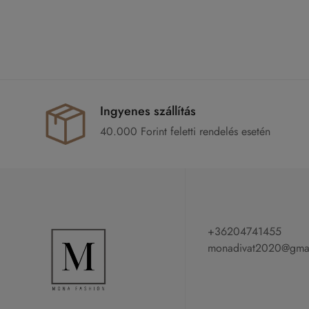
Ingyenes szállítás
40.000 Forint feletti rendelés esetén
+36204741455
monadivat2020@gma