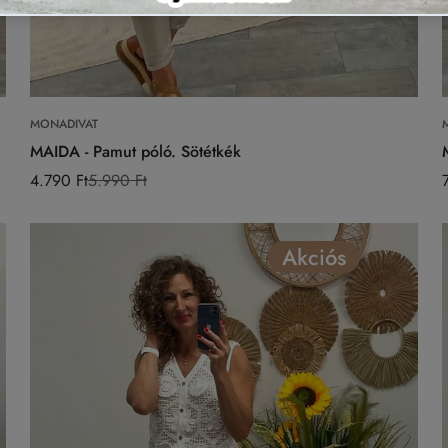
Válasszon opciókat
MONADIVAT
MAIDA - Pamut póló. Sötétkék
4.790 Ft
5.990 Ft
Eladási
Normál
ár
ár
Akciós