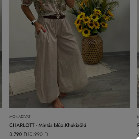
Válasszon opciókat
MONADIVAT
CHARLOTT - Mintás blúz.Khakizöld
8.790 Ft
10.990 Ft
Eladási
Normál