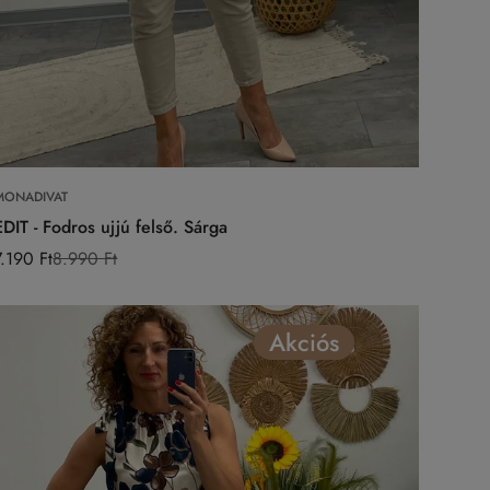
Válasszon opciókat
MONADIVAT
EDIT - Fodros ujjú felső. Sárga
7.190 Ft
8.990 Ft
Eladási
Normál
ár
ár
Akciós