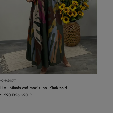
Válasszon opciókat
MONADIVAT
ILLA - Mintás cső maxi ruha. Khakizöld
21.590 Ft
26.990 Ft
Eladási
Normál
ár
ár