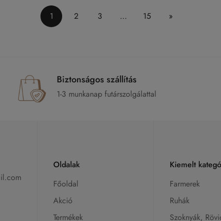
1
2
3
…
15
»
Biztonságos szállítás
1-3 munkanap futárszolgálattal
Oldalak
Kiemelt kategó
il.com
Főoldal
Farmerek
Akció
Ruhák
Termékek
Szoknyák, Rövi