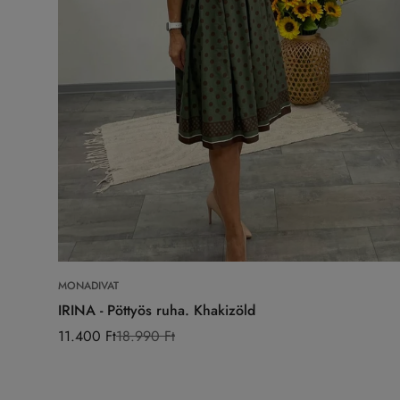
Válasszon opciókat
MONADIVAT
IRINA - Pöttyös ruha. Khakizöld
11.400 Ft
18.990 Ft
Eladási
Normál
ár
ár