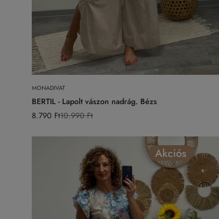
Válasszon opciókat
MONADIVAT
BERTIL - Lapolt vászon nadrág. Bézs
8.790 Ft
10.990 Ft
Eladási
Normál
ár
ár
Akciós