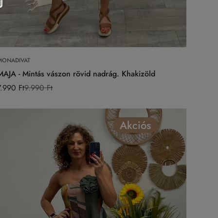
Válasszon opciókat
MONADIVAT
MAJA - Mintás vászon rövid nadrág. Khakizöld
7.990 Ft
9.990 Ft
Eladási
Normál
ár
ár
Akciós