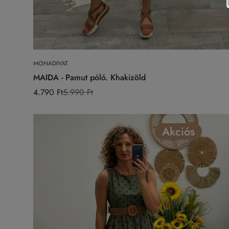
Válasszon opciókat
MONADIVAT
MAIDA - Pamut póló. Khakizöld
4.790 Ft
5.990 Ft
Eladási
Normál
ár
ár
Akciós