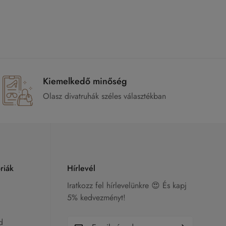
Kiemelkedő minőség
Olasz divatruhák széles választékban
riák
Hírlevél
Iratkozz fel hírlevelünkre 😍 És kapj
5% kedvezményt!
d