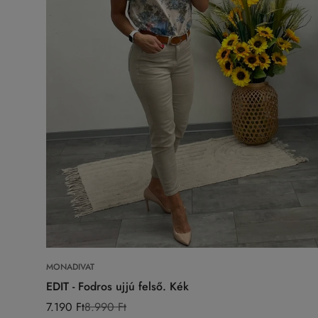
Válasszon opciókat
MONADIVAT
EDIT - Fodros ujjú felső. Kék
7.190 Ft
8.990 Ft
Eladási
Normál