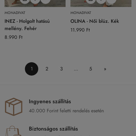
MONADIVAT
MONADIVAT
INEZ - Holgolt hatású
OLINA - Női blúz. Kék
mellény. Fehér
Normál
11.990 Ft
Normál
8.990 Ft
ár
ár
1
2
3
…
5
»
Ingyenes szállítás
40.000 Forint feletti rendelés esetén
Biztonságos szállítás