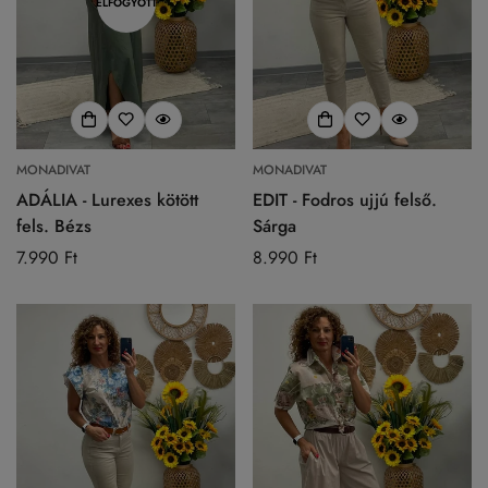
ELFOGYOTT
MONADIVAT
MONADIVAT
ADÁLIA - Lurexes kötött
EDIT - Fodros ujjú felső.
fels. Bézs
Sárga
Normál
7.990 Ft
Normál
8.990 Ft
ár
ár