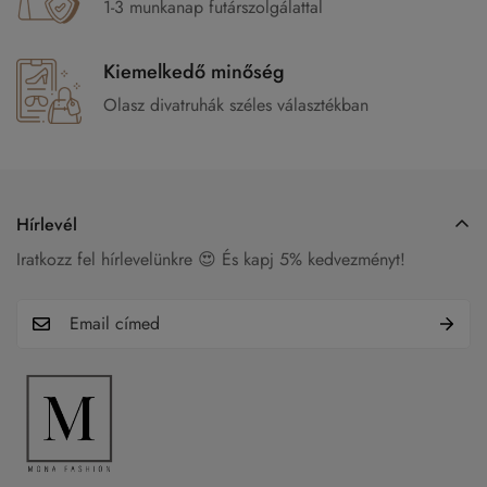
1-3 munkanap futárszolgálattal
Kiemelkedő minőség
Olasz divatruhák széles választékban
Hírlevél
Iratkozz fel hírlevelünkre 😍 És kapj 5% kedvezményt!