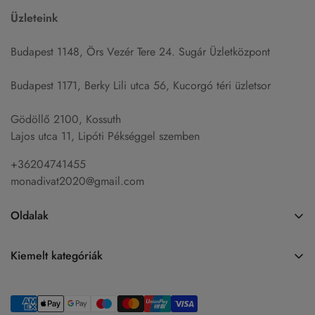
Üzleteink
Budapest 1148, Örs Vezér Tere 24. Sugár Üzletközpont
Budapest 1171, Berky Lili utca 56, Kucorgó téri üzletsor
Gödöllő 2100, Kossuth
Lajos utca 11, Lipóti Pékséggel szemben
+36204741455
monadivat2020@gmail.com
Oldalak
Főoldal
Kiemelt kategóriák
Akció
Farmerek
Termékek
Ruhák
Felsők és Pólók