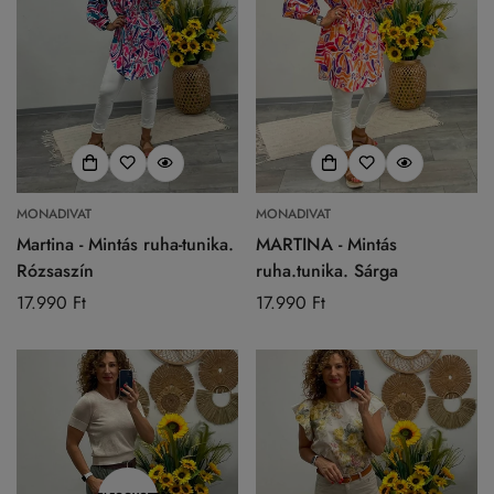
MONADIVAT
MONADIVAT
Martina - Mintás ruha-tunika.
MARTINA - Mintás
Rózsaszín
ruha.tunika. Sárga
Normál
17.990 Ft
Normál
17.990 Ft
ár
ár