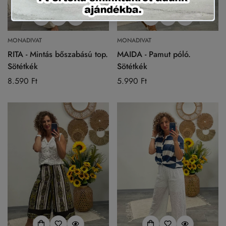
MONADIVAT
MONADIVAT
RITA - Mintás bőszabású top.
MAIDA - Pamut póló.
Sötétkék
Sötétkék
Normál
8.590 Ft
Normál
5.990 Ft
ár
ár