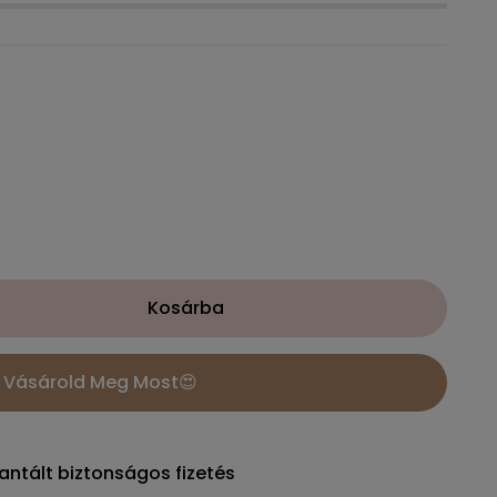
Kosárba
Vásárold Meg Most😍
antált biztonságos fizetés