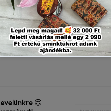
Rendeléstől számította
mukanapos garantált szá
No, I'm not
Yes, I am
rlevelünkre 😍