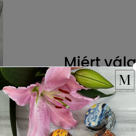
Miért vál
🤔
Ruháinkat olaszországból hozz
és a stílusos megjelenést!
Confirm your age
Are you 18 years old or older?