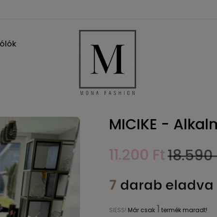
Pólók
MICIKE - Alkal
11.200 Ft
18.590 
7
darab eladva 
1
SIESS!
Már csak
termék maradt!