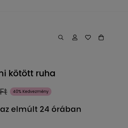
mi kötött ruha
Ft
40% Kedvezmény
az elmúlt 24 órában