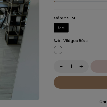
Méret
S-M
S-M
Szín
Világos Bézs
Gar