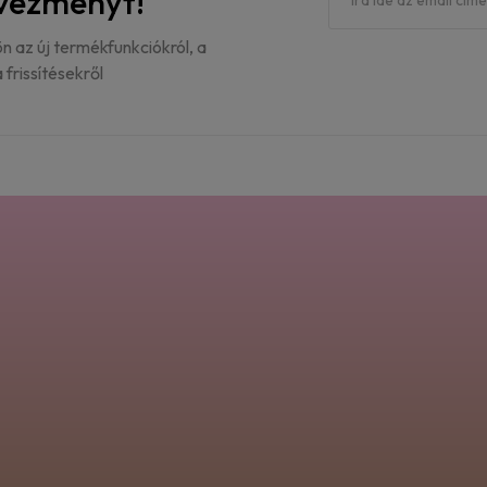
dvezményt!
ön az új termékfunkciókról, a
 frissítésekről
Nagyon szeretem az itt vásárolt ruhákat! Mindig tökéle
Ellenőrzött vásárló