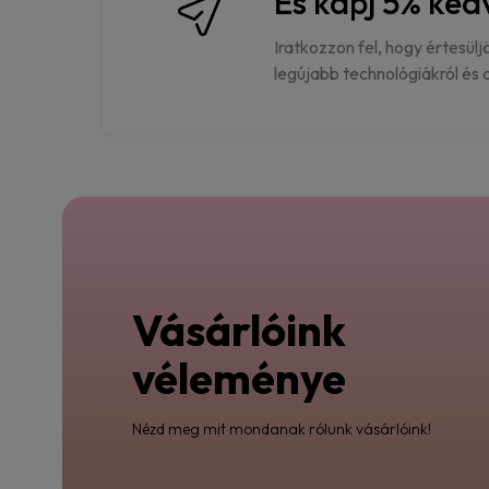
És kapj 5% ke
Iratkozzon fel, hogy értesülj
legújabb technológiákról és a
Vásárlóink
véleménye
Nézd meg mit mondanak rólunk vásárlóink!