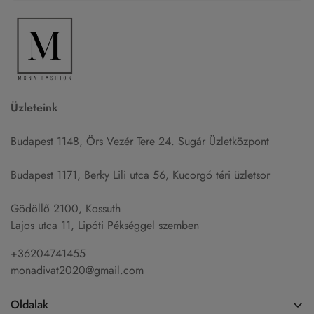
Üzleteink
Budapest 1148, Örs Vezér Tere 24. Sugár Üzletközpont
Budapest 1171, Berky Lili utca 56, Kucorgó téri üzletsor
Gödöllő 2100, Kossuth
Lajos utca 11, Lipóti Pékséggel szemben
+36204741455
monadivat2020@gmail.com
Oldalak