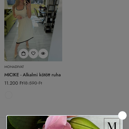
MONADIVAT
MICIKE - Alkalmi kötött ruha
11.200 Ft
18.590 Ft
Eladási
Normál
ár
ár