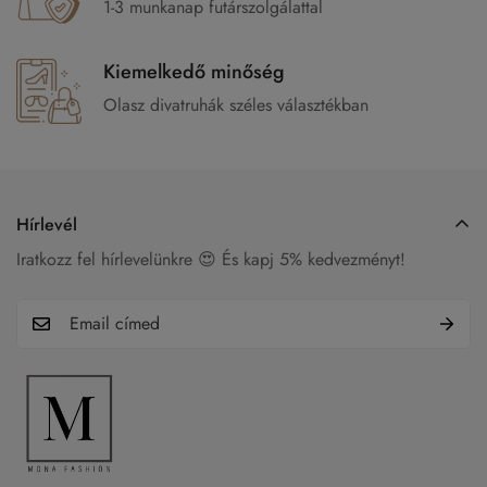
1-3 munkanap futárszolgálattal
Kiemelkedő minőség
Olasz divatruhák széles választékban
Hírlevél
Iratkozz fel hírlevelünkre 😍 És kapj 5% kedvezményt!