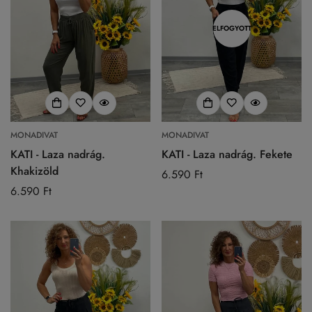
ELFOGYOTT
MONADIVAT
MONADIVAT
KATI - Laza nadrág.
KATI - Laza nadrág. Fekete
Khakizöld
Normál
6.590 Ft
Normál
6.590 Ft
ár
ár