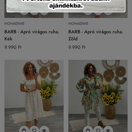
MONADIVAT
MONADIVAT
BARB - Apró virágos ruha.
BARB - Apró virágos ruha.
Kék
Zöld
Normál
9.990 Ft
Normál
9.990 Ft
ár
ár