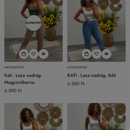
ELFOGYOTT
MONADIVAT
MONADIVAT
Kati - Laza nadrág.
KATI - Laza nadrág. Kék
Mogyoróbarna
Normál
6.590 Ft
Normál
6.590 Ft
ár
ár