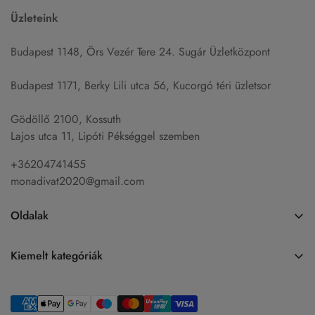
Üzleteink
Budapest 1148, Örs Vezér Tere 24. Sugár Üzletközpont
Budapest 1171, Berky Lili utca 56, Kucorgó téri üzletsor
Gödöllő 2100, Kossuth
Lajos utca 11, Lipóti Pékséggel szemben
+36204741455
monadivat2020@gmail.com
Oldalak
Főoldal
Kiemelt kategóriák
Akció
Farmerek
Termékek
Ruhák
Felsők és Pólók