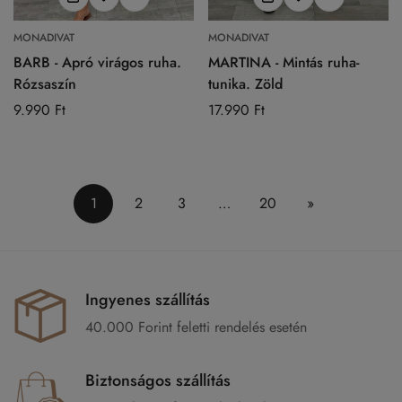
MONADIVAT
MONADIVAT
BARB - Apró virágos ruha.
MARTINA - Mintás ruha-
Rózsaszín
tunika. Zöld
Normál
9.990 Ft
Normál
17.990 Ft
ár
ár
1
2
3
…
20
»
Ingyenes szállítás
40.000 Forint feletti rendelés esetén
Biztonságos szállítás