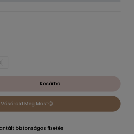
XL
Kosárba
Vásárold Meg Most😍
antált biztonságos fizetés