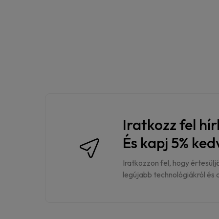
Iratkozz fel hí
És kapj 5% ke
Iratkozzon fel, hogy értesülj
legújabb technológiákról és a