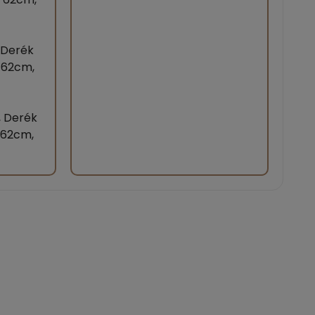
 Derék
a 62cm,
, Derék
 62cm,