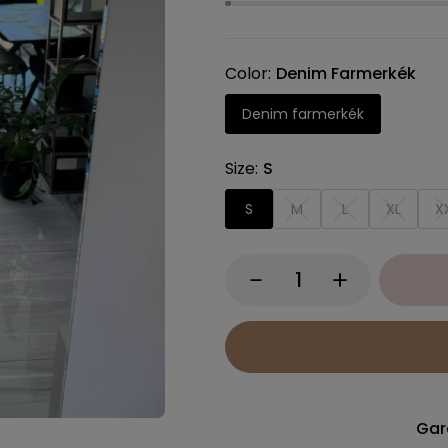
Color
Denim Farmerkék
Denim farmerkék
Size
S
S
M
L
XL
X
Gar