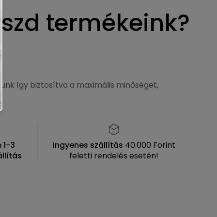
aszd termékeink?
unk így biztosítva a maximális minőséget,
n
1-3
Ingyenes szállítás
40.000 Forint
llítás
feletti rendelés esetén!