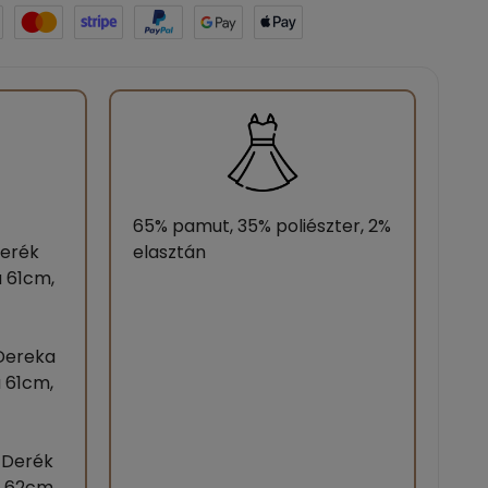
65% pamut, 35% poliészter, 2%
Derék
elasztán
a 61cm,
 Dereka
a 61cm,
, Derék
a 62cm,