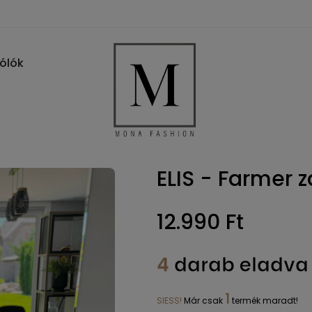
Pólók
ELIS - Farmer z
12.990 Ft
4
darab eladva 
1
SIESS!
Már csak
termék maradt!