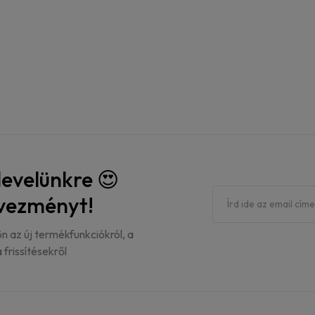
rlevelünkre 😍
dvezményt!
ön az új termékfunkciókról, a
 frissítésekről