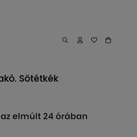
akó. Sötétkék
az elmúlt 24 órában