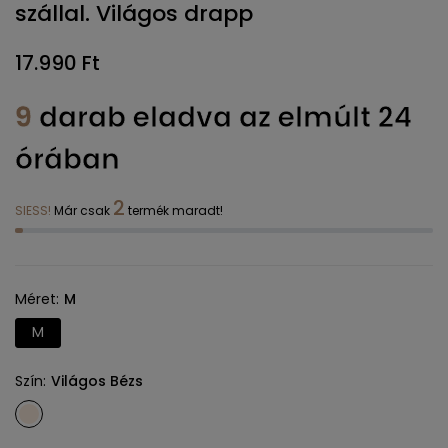
szállal. Világos drapp
17.990 Ft
9
darab eladva az elmúlt 24
órában
2
SIESS!
Már csak
termék maradt!
Méret
M
M
Szín
Világos Bézs