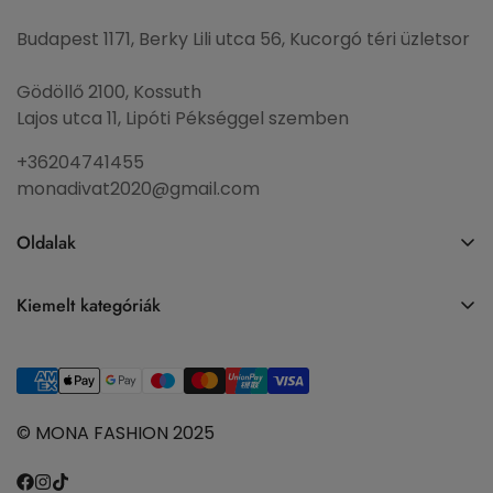
Budapest 1171, Berky Lili utca 56, Kucorgó téri üzletsor
Gödöllő 2100, Kossuth
Lajos utca 11, Lipóti Pékséggel szemben
+36204741455
monadivat2020@gmail.com
Oldalak
Főoldal
Kiemelt kategóriák
Akció
Farmerek
Termékek
Ruhák
Felsők és Pólók
Szoknyák, Rövid nadrágok
Nyári kollekció
© MONA FASHION 2025
Akció
Kapcsolat