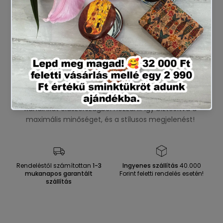
Are you 18 years old or older?
No, I'm not
Yes, I am
Miért válaszd termékeink?🤔
Ruháinkat olaszországból hozzunk így biztosítva a
maximális minőséget, és a stílusos megjelenést!
Rendeléstől számítottan
1-3
Ingyenes szállítás
40.000
mukanapos garantált
Forint feletti rendelés esetén!
szállítás